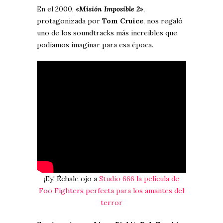
En el 2000,
«Misión Imposible 2»
,
protagonizada por
Tom Cruice
, nos regaló
uno de los soundtracks más increíbles que
podíamos imaginar para esa época.
¡Ey! Échale ojo a
Studio 666 la película de
Foo Fighters perfecta para los amantes del
terror