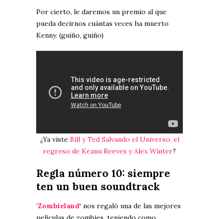
Por cierto, le daremos un premio al que
pueda decirnos cuántas veces ha muerto
Kenny. (guiño, guiño)
¿Ya viste
Bill y Ted Salvando el Universo, el
regreso de Keanu Reeves y Alex Winter
?
Regla número 10: siempre
ten un buen soundtrack
‘
Zombieland
‘
nos regaló una de las mejores
películas de zombies, teniendo como