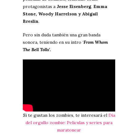
protagonistas a
Jesse Eisenberg
,
Emma
Stone, Woody Harrelson y Abigail
Breslin
.
Pero sin duda también una gran banda
sonora, teniendo en su intro ‘
From Whom
The Bell Tolls’.
Si te gustan los zombies, te interesará el
Día
del orgullo zombie: Películas y series para
maratonear