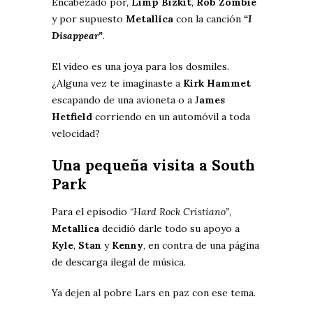
Encabezado por,
Limp Bizkit
,
Rob Zombie
y por supuesto
Metallica
con la canción
“I
Disappear”
.
El video es una joya para los dosmiles.
¿Alguna vez te imaginaste a
Kirk Hammet
escapando de una avioneta o a J
ames
Hetfield
corriendo en un automóvil a toda
velocidad?
Una pequeña visita a South
Park
Para el episodio
“Hard Rock Cristiano”
,
Metallica
decidió darle todo su apoyo a
Kyle
,
Stan
y
Kenny
, en contra de una página
de descarga ilegal de música.
Ya dejen al pobre Lars en paz con ese tema.