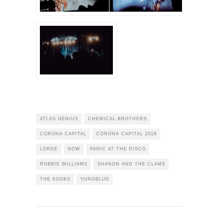
ATLAS GENIUS
CHEMICAL BROTHERS
CORONA CAPITAL
CORONA CAPITAL 2018
LORDE
NOW
PANIC AT THE DISCO
ROBBIE WILLIAMS
SHANON AND THE CLAMS
THE KOOKS
YUNGBLUD