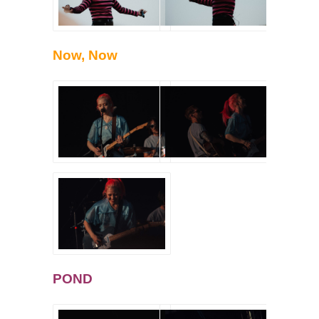
Now, Now
POND