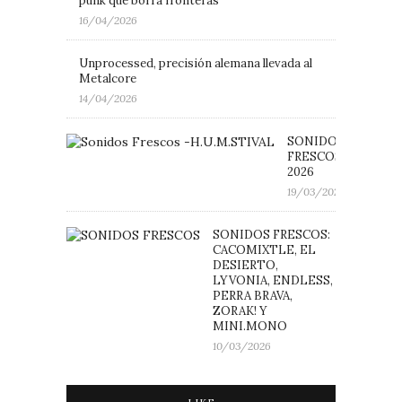
punk que borra fronteras
16/04/2026
Unprocessed, precisión alemana llevada al
Metalcore
14/04/2026
SONIDOS
FRESCOS: H.U.M.ST
2026
19/03/2026
SONIDOS FRESCOS:
CACOMIXTLE, EL
DESIERTO,
LYVONIA, ENDLESS,
PERRA BRAVA,
ZORAK! Y
MINI.MONO
10/03/2026