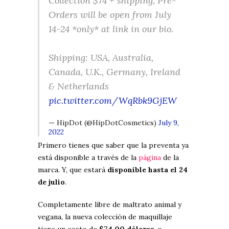
Collection $74 + shipping, Pre-
Orders will be open from July
14-24 *only* at link in our bio.
Shipping: USA, Australia,
Canada, U.K., Germany, Ireland
& Netherlands
pic.twitter.com/WqRbk9GjEW
— HipDot (@HipDotCosmetics)
July 9,
2022
Primero tienes que saber que la preventa ya
está disponible a través de la
página
de la
marca. Y, que estará
disponible hasta el 24
de julio
.
Completamente libre de maltrato animal y
vegana, la nueva colección de maquillaje