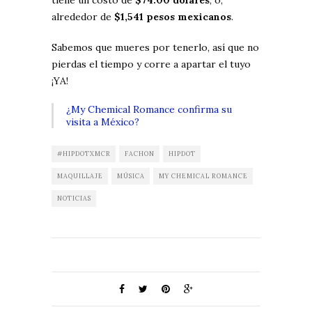
tiene un costo de
$74.00 dólares
, o,
alrededor de
$1,541 pesos mexicanos
.
Sabemos que mueres por tenerlo, así que no
pierdas el tiempo y corre a apartar el tuyo
¡YA!
¿My Chemical Romance confirma su
visita a México?
#HIPDOTXMCR
FACHON
HIPDOT
MAQUILLAJE
MÚSICA
MY CHEMICAL ROMANCE
NOTICIAS