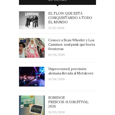
EL FLOW QUE ESTÁ
CONQUISTANDO A TODO
EL MUNDO
27/07/2026
Conoce a Sean Wheeler y Los
Caminos: soul punk que borra
fronteras
16/04/2026
Unprocessed, precisión
alemana llevada al Metalcore
14/04/2026
SONIDOS
FRESCOS: H.U.M.STIVAL
2026
19/03/2026