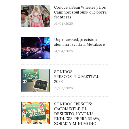
Conoce a Sean Wheeler y Los
Caminos: soul punk que borra
fronteras
16/04/2026
Unprocessed, precisión
alemana llevada al Metalcore
14/04/2026
SONIDOS
FRESCOS: H.U.M.STIVAL
2026
19/03/2026
SONIDOS FRESCOS:
CACOMIXTLE, EL
DESIERTO, LYVONIA,
ENDLESS, PERRA BRAVA,
ZORAK! Y MINI.MONO