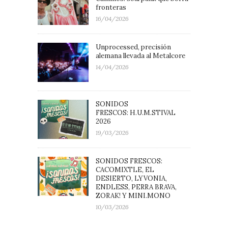
fronteras
16/04/2026
Unprocessed, precisión
alemana llevada al Metalcore
14/04/2026
SONIDOS
FRESCOS: H.U.M.STIVAL
2026
19/03/2026
SONIDOS FRESCOS:
CACOMIXTLE, EL
DESIERTO, LYVONIA,
ENDLESS, PERRA BRAVA,
ZORAK! Y MINI.MONO
10/03/2026