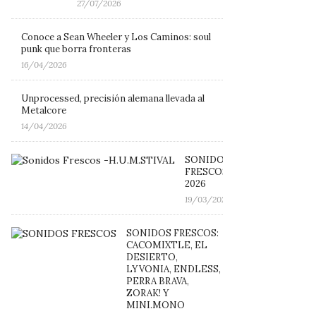
27/07/2026
Conoce a Sean Wheeler y Los Caminos: soul
punk que borra fronteras
16/04/2026
Unprocessed, precisión alemana llevada al
Metalcore
14/04/2026
SONIDOS
FRESCOS: H.U.M.STIVAL
2026
19/03/2026
SONIDOS FRESCOS:
CACOMIXTLE, EL
DESIERTO,
LYVONIA, ENDLESS,
PERRA BRAVA,
ZORAK! Y
MINI.MONO