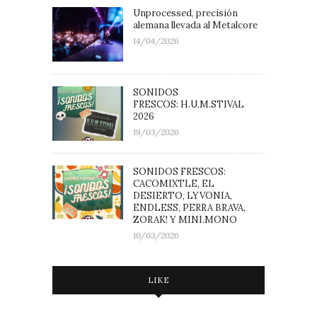
Unprocessed, precisión
alemana llevada al Metalcore
14/04/2026
SONIDOS
FRESCOS: H.U.M.STIVAL
2026
19/03/2026
SONIDOS FRESCOS:
CACOMIXTLE, EL
DESIERTO, LYVONIA,
ENDLESS, PERRA BRAVA,
ZORAK! Y MINI.MONO
10/03/2026
LIKE