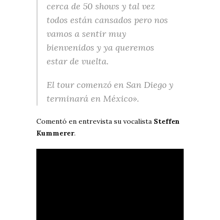
cerca de 50 shows y tal vez
todos están cansados pero nos
vamos a sentir muy
bienvenidos y ya queremos
estar de vuelta.
El tour comenzó en San Diego y
terminará en México».
Comentó en entrevista su vocalista
Steffen
Kummerer
.