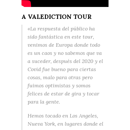
A VALEDICTION TOUR
«La respuesta del público ha
sido fantástica en este tour,
venimos de Europa donde todo
es un caos y no sabemos que va
a suceder, después del 2020 y el
Covid fue bueno para ciertas
cosas, malo para otras pero
fuimos optimistas y somos
felices de estar de gira y tocar
para la gente.
Hemos tocado en Los Angeles,
Nueva York, en lugares donde el