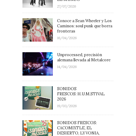
27/07/2026
Conoce a Sean Wheeler y Los
Caminos: soul punk que borra
fronteras
16/04/2026
Unprocessed, precisión
alemana llevada al Metalcore
14/04/2026
SONIDOS
FRESCOS: H.U.M.STIVAL
2026
19/03/2026
SONIDOS FRESCOS:
CACOMIXTLE, EL
DESIERTO, LYVONIA,