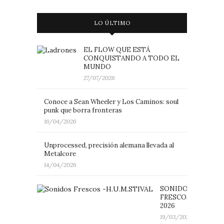
LO ÚLTIMO
EL FLOW QUE ESTÁ
CONQUISTANDO A TODO EL
MUNDO
27/07/2026
Conoce a Sean Wheeler y Los Caminos: soul
punk que borra fronteras
16/04/2026
Unprocessed, precisión alemana llevada al
Metalcore
14/04/2026
SONIDOS
FRESCOS: H.U.M.ST
2026
19/03/2026