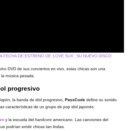
LA FECHA DE ESTRENO DE ‘LOVE SUX’, SU NUEVO DISCO
tro DVD de sus conciertos en vivo, estas chicas son una
 la música pesada.
ol progresivo
apón, la banda de idol progresivo,
PassCode
define su sonido
as características de un grupo de pop idol japonés.
on
y la escuela del
hardcore
americano. Las canciones del
ue podrían emitir chicas tan lindas.