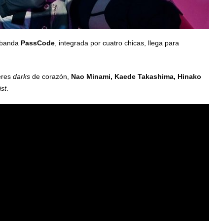
a banda
PassCode
, integrada por cuatro chicas, llega para
eres
darks
de corazón,
Nao Minami, Kaede Takashima, Hinako
ist
.