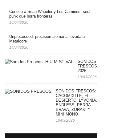
Conoce a Sean Wheeler y Los Caminos: soul
punk que borra fronteras
16/04/2026
Unprocessed, precisión alemana llevada al
Metalcore
14/04/2026
SONIDOS
FRESCOS: H.U.M.STIVAL
2026
19/03/2026
SONIDOS FRESCOS:
CACOMIXTLE, EL
DESIERTO, LYVONIA,
ENDLESS, PERRA
BRAVA, ZORAK! Y
MINI.MONO
10/03/2026