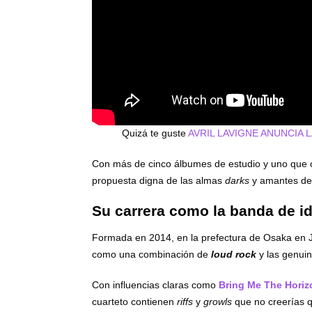
Quizá te guste
AVRIL LAVIGNE ANUNCIA 
Con más de cinco álbumes de estudio y uno que o
propuesta digna de las almas
darks
y amantes de
Su carrera como la banda de id
Formada en 2014, en la prefectura de Osaka en J
como una combinación de
loud rock
y las genuin
Con influencias claras como
Bring Me The Horiz
cuarteto contienen
riffs
y
growls
que no creerías q