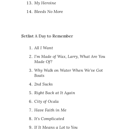
My Heroine
Bleeds No More
Setlist A Day to Remember
All I Want
I’m Made of Wax, Larry, What Are You
Made Of?
Why Walk on Water When We’ve Got
Boats
2nd Sucks
Right Back at It Again
City of Ocala
Have Faith in Me
It’s Complicated
If It Means a Lot to You