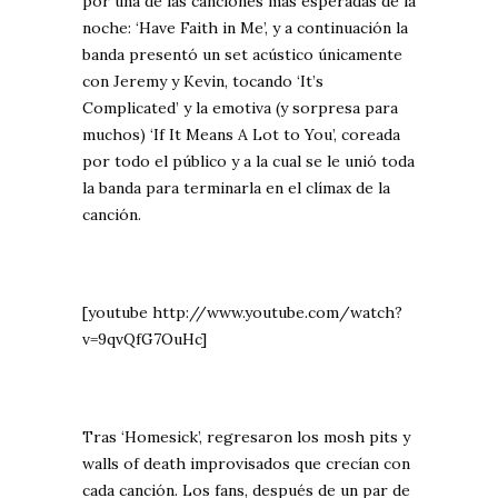
por una de las canciones más esperadas de la
noche: ‘Have Faith in Me’, y a continuación la
banda presentó un set acústico únicamente
con Jeremy y Kevin, tocando ‘It’s
Complicated’ y la emotiva (y sorpresa para
muchos) ‘If It Means A Lot to You’, coreada
por todo el público y a la cual se le unió toda
la banda para terminarla en el clímax de la
canción.
[youtube http://www.youtube.com/watch?
v=9qvQfG7OuHc]
Tras ‘Homesick’, regresaron los mosh pits y
walls of death improvisados que crecían con
cada canción. Los fans, después de un par de