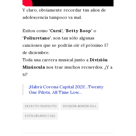
Y claro, obviamente recordar tus años de
adolescencia tampoco va mal.
Exitos como
‘Cursi’, ‘Betty Boop’
o
‘Poliuretano’
, son tan sólo algunas
canciones que se podrán oír el próximo 17
de diciembre.
Toda una carrera musical junto a
División
Minúscula
nos trae muchos recuerdos. ¿Y a
ti?
¡Habrá Corona Capital 2021!…Twenty
One Pilots, All Time Low…
DEFECTO PERFECTO
DIVISIÓN MINÚSCULA
EXTRAÑANDO CASA