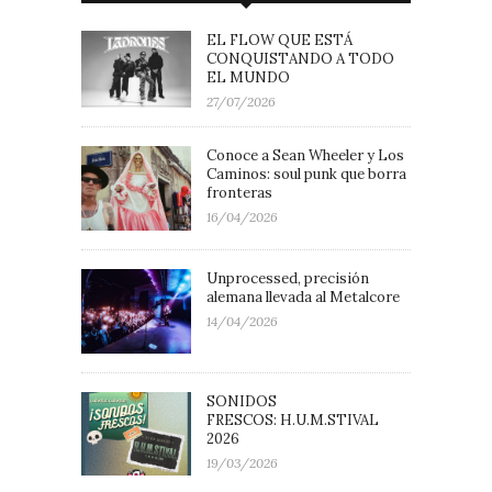
EL FLOW QUE ESTÁ
CONQUISTANDO A TODO
EL MUNDO
27/07/2026
Conoce a Sean Wheeler y Los
Caminos: soul punk que borra
fronteras
16/04/2026
Unprocessed, precisión
alemana llevada al Metalcore
14/04/2026
SONIDOS
FRESCOS: H.U.M.STIVAL
2026
19/03/2026