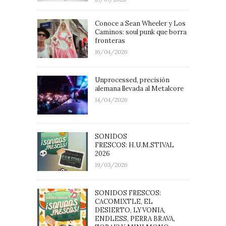
Conoce a Sean Wheeler y Los
Caminos: soul punk que borra
fronteras
16/04/2026
Unprocessed, precisión
alemana llevada al Metalcore
14/04/2026
SONIDOS
FRESCOS: H.U.M.STIVAL
2026
19/03/2026
SONIDOS FRESCOS:
CACOMIXTLE, EL
DESIERTO, LYVONIA,
ENDLESS, PERRA BRAVA,