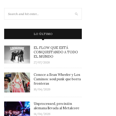
LO ÚLTIMO
EL FLOW QUE ESTÁ
CONQUISTANDO A TODO
EL MUNDO
27/07/2026
Conoce a Sean Wheeler y Los
Caminos: soul punk que borra
fronteras
16/04/2026
Unprocessed, precisión
alemana llevada al Metalcore
14/04/2026