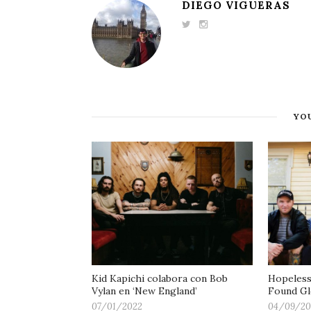
DIEGO VIGUERAS
YOU
Kid Kapichi colabora con Bob
Hopeless
Vylan en ‘New England’
Found Gl
07/01/2022
04/09/20