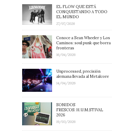
EL FLOW QUE ESTÁ
CONQUISTANDO A TODO
EL MUNDO
27/07/2026
Conoce a Sean Wheeler y Los
Caminos: soul punk que borra
fronteras
16/04/2026
Unprocessed, precisión
alemana llevada al Metalcore
14/04/2026
SONIDOS
FRESCOS: H.U.M.STIVAL
2026
19/03/2026