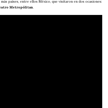
ás países, entre ellos México, que visitaron en dos ocasiones:
eatro Metropólitan
.