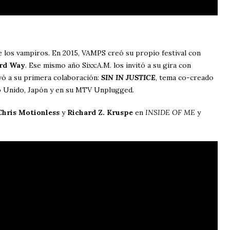
de los vampiros. En 2015, VAMPS creó su propio festival con
rd Way
. Ese mismo año Sixx:A.M. los invitó a su gira con
vó a su primera colaboración:
SIN IN JUSTICE
, tema co-creado
no Unido, Japón y en su MTV Unplugged.
Chris Motionless
y
Richard Z. Kruspe
en
INSIDE OF ME
y