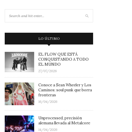
LO ÚLTIMO
EL FLOW QUE ESTÁ
CONQUISTANDO A TODO
EL MUNDO
27/07/2026
Conoce a Sean Wheeler y Los
Caminos: soul punk que borra
fronteras
16/04/2026
Unprocessed, precisión
alemana llevada al Metalcore
14/04/2026