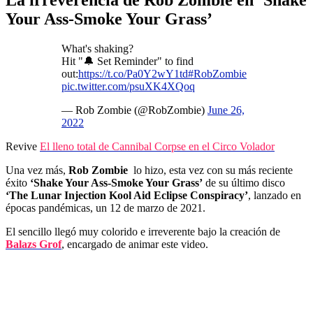
Your Ass-Smoke Your Grass’
What's shaking?
Hit "🔔 Set Reminder" to find
out:
https://t.co/Pa0Y2wY1td
#RobZombie
pic.twitter.com/psuXK4XQoq
— Rob Zombie (@RobZombie)
June 26,
2022
Revive
El lleno total de Cannibal Corpse en el Circo Volador
Una vez más,
Rob Zombie
lo hizo, esta vez con su más reciente
éxito
‘Shake Your Ass-Smoke Your Grass’
de su último disco
‘The Lunar Injection Kool Aid Eclipse Conspiracy’
, lanzado en
épocas pandémicas, un 12 de marzo de 2021.
El sencillo llegó muy colorido e irreverente bajo la creación de
Balazs Grof
, encargado de animar este video.