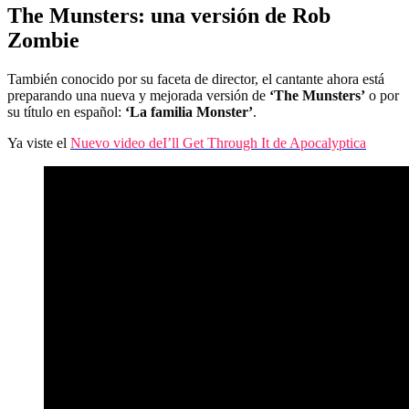
The Munsters: una versión de Rob
Zombie
También conocido por su faceta de director, el cantante ahora está
preparando una nueva y mejorada versión de
‘The Munsters’
o por
su título en español:
‘La familia Monster’
.
Ya viste el
Nuevo video deI’ll Get Through It de Apocalyptica